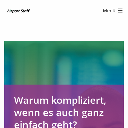
Zum
Airport
Menü
Inhalt
Staff
springen
Warum kompliziert,
wenn es auch ganz
einfach geht?