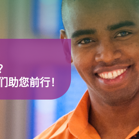
？
们助您前行！