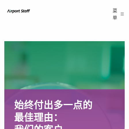
跳
Airport
菜
至
单
Staff
内
容
始终付出多一点的
最佳理由：