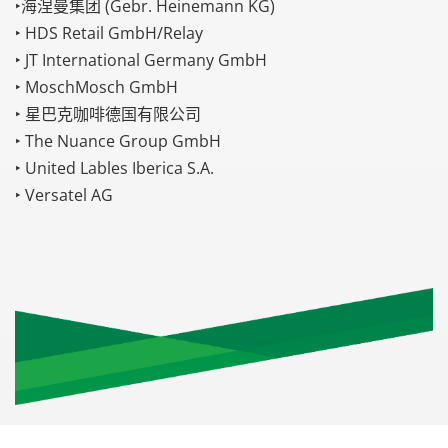
‣海涅曼集团 (Gebr. Heinemann KG)
‣ HDS Retail GmbH/Relay
‣ JT International Germany GmbH
‣ MoschMosch GmbH
‣ 星巴克咖啡德国有限公司
‣ The Nuance Group GmbH
‣ United Lables Iberica S.A.
‣ Versatel AG